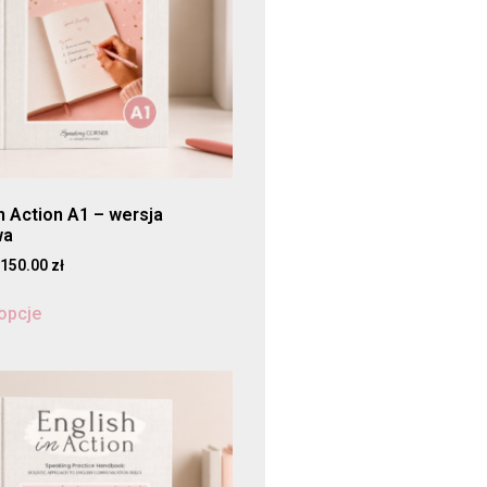
in Action A1 – wersja
wa
150.00
zł
opcje