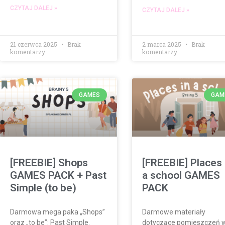
CZYTAJ DALEJ »
CZYTAJ DALEJ »
21 czerwca 2025
Brak
2 marca 2025
Brak
komentarzy
komentarzy
GAMES
GAM
[FREEBIE] Shops
[FREEBIE] Places 
GAMES PACK + Past
a school GAMES
Simple (to be)
PACK
Darmowa mega paka „Shops”
Darmowe materiały
oraz „to be”: Past Simple.
dotyczące pomieszczeń 