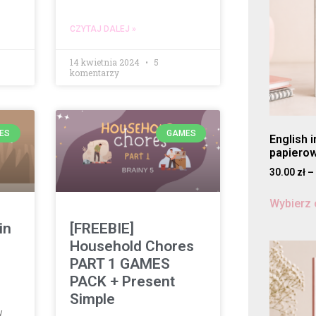
CZYTAJ DALEJ »
14 kwietnia 2024
5
komentarzy
ES
GAMES
English 
papiero
30.00
zł
–
Wybierz 
in
[FREEBIE]
Household Chores
PART 1 GAMES
PACK + Present
Simple
w