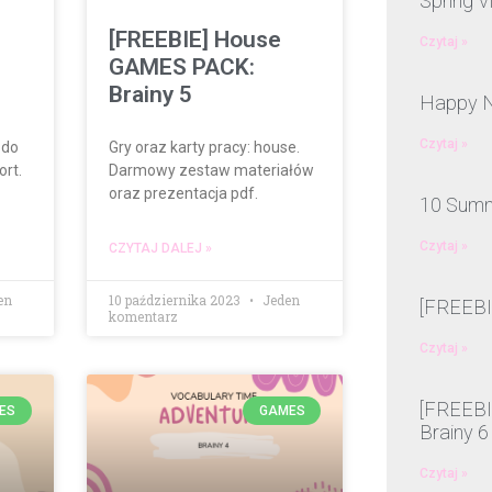
Spring V
[FREEBIE] House
Czytaj »
GAMES PACK:
Brainy 5
Happy N
Czytaj »
 do
Gry oraz karty pracy: house.
ort.
Darmowy zestaw materiałów
oraz prezentacja pdf.
10 Summ
Czytaj »
CZYTAJ DALEJ »
en
10 października 2023
Jeden
[FREEBIE
komentarz
Czytaj »
[FREEBIE
ES
GAMES
Brainy 6
Czytaj »