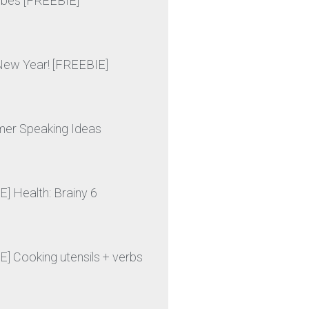
ibes [FREEBIE]
ew Year! [FREEBIE]
er Speaking Ideas
] Health: Brainy 6
] Cooking utensils + verbs