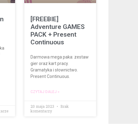
on
[FREEBIE]
Adventure GAMES
PACK + Present
Continuous
rka
!
Darmowa mega paka: zestaw
gier oraz kart pracy.
Gramatyka i słownictwo.
Present Continuous.
CZYTAJ DALEJ »
20 maja 2023
Brak
arze
komentarzy