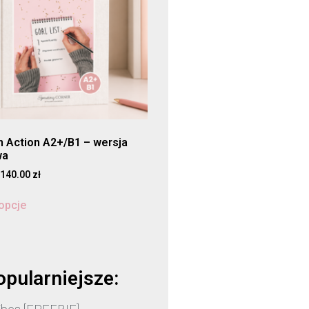
in Action A2+/B1 – wersja
wa
140.00
zł
opcje
opularniejsze: