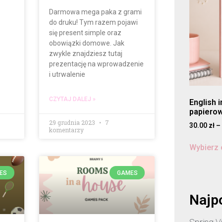
Darmowa mega paka z grami
do druku! Tym razem pojawi
się present simple oraz
obowiązki domowe. Jak
zwykle znajdziesz tutaj
prezentację na wprowadzenie
i utrwalenie
CZYTAJ DALEJ »
English 
papiero
29 grudnia 2023
7
30.00
zł
–
komentarzy
Wybierz 
ES
GAMES
Najp