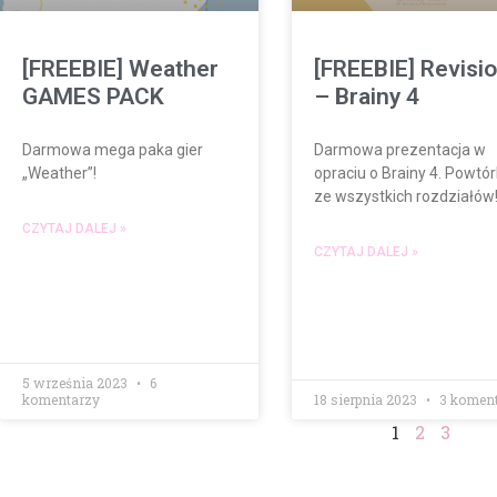
[FREEBIE] Weather
[FREEBIE] Revisi
GAMES PACK
– Brainy 4
Darmowa mega paka gier
Darmowa prezentacja w
„Weather”!
opraciu o Brainy 4. Powtó
ze wszystkich rozdziałów
CZYTAJ DALEJ »
CZYTAJ DALEJ »
5 września 2023
6
komentarzy
18 sierpnia 2023
3 koment
1
2
3