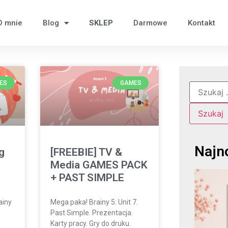
O mnie
Blog
SKLEP
Darmowe
Kontakt
ES
GAMES
Najn
g
[FREEBIE] TV &
Media GAMES PACK
+ PAST SIMPLE
ainy
Mega paka! Brainy 5: Unit 7.
Past Simple. Prezentacja.
Karty pracy. Gry do druku.