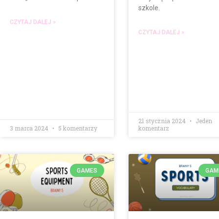
szkole.
CZYTAJ DALEJ »
CZYTAJ DALEJ »
21 stycznia 2024
Jeden
3 marca 2024
5 komentarzy
komentarz
GAMES
GAM