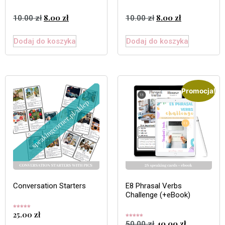
8.00
zł
8.00
zł
10.00
zł
10.00
zł
Dodaj do koszyka
Dodaj do koszyka
Promocja!
Conversation Starters
E8 Phrasal Verbs
Challenge (+eBook)
Oceniono
25.00
zł
5.00
na 5
Oceniono
40.00
zł
50.00
zł
5.00