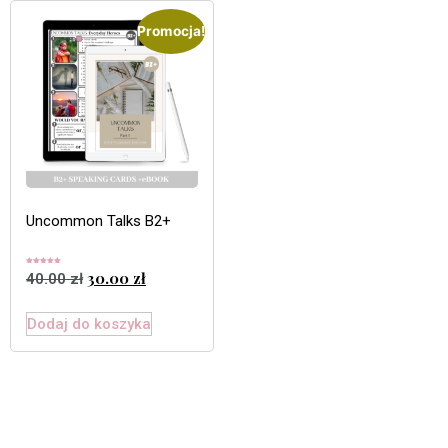
Promocja!
Uncommon Talks B2+
Oceniono
30.00
zł
40.00
zł
5.00
na 5
Dodaj do koszyka