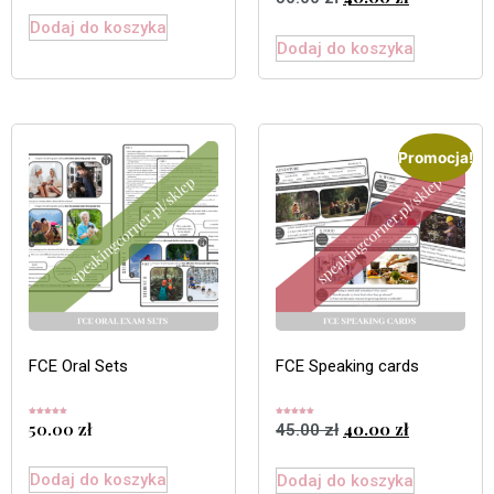
na 5
Dodaj do koszyka
Dodaj do koszyka
Promocja!
FCE Oral Sets
FCE Speaking cards
Oceniono
Oceniono
50.00
zł
40.00
zł
45.00
zł
5.00
5.00
na 5
na 5
Dodaj do koszyka
Dodaj do koszyka