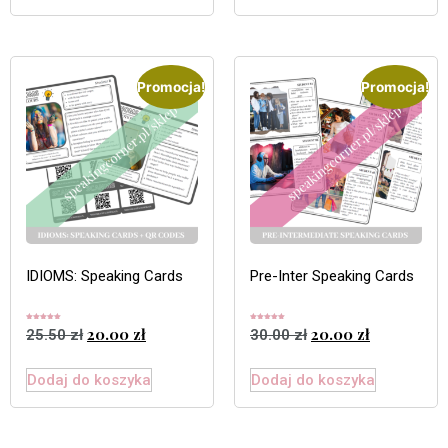
Promocja!
Promocja!
IDIOMS: Speaking Cards
Pre-Inter Speaking Cards
Oceniono
Oceniono
20.00
zł
20.00
zł
25.50
zł
30.00
zł
5.00
5.00
na 5
na 5
Dodaj do koszyka
Dodaj do koszyka