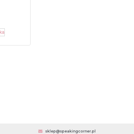
ka
sklep@speakingcorner.pl