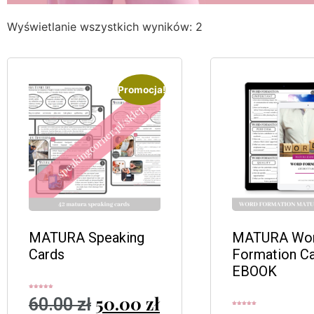
Wyświetlanie wszystkich wyników: 2
Promocja!
MATURA Speaking
MATURA Wo
Cards
Formation Ca
EBOOK
Oceniono
50.00
zł
60.00
zł
5.00
na 5
Oceniono
5.00