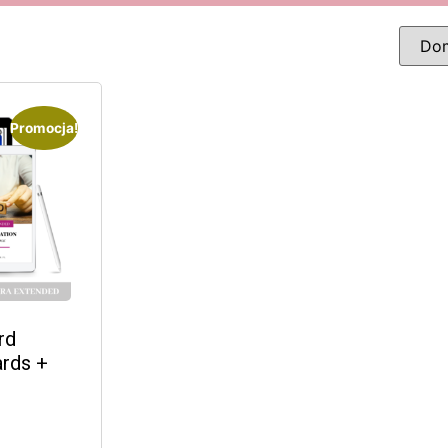
Promocja!
rd
rds +