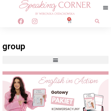
0
group