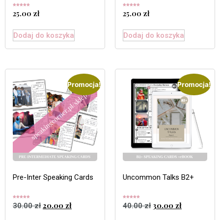
Oceniono
Oceniono
25.00
zł
25.00
zł
5.00
5.00
na 5
na 5
Dodaj do koszyka
Dodaj do koszyka
Promocja!
Promocja!
Pre-Inter Speaking Cards
Uncommon Talks B2+
Oceniono
Oceniono
20.00
zł
30.00
zł
30.00
zł
40.00
zł
5.00
5.00
na 5
na 5