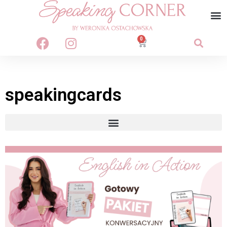
0
speakingcards