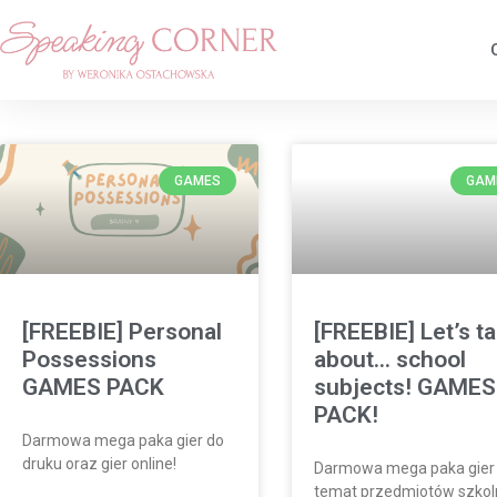
GAMES
GAM
[FREEBIE] Personal
[FREEBIE] Let’s ta
Possessions
about… school
GAMES PACK
subjects! GAMES
PACK!
Darmowa mega paka gier do
druku oraz gier online!
Darmowa mega paka gier
temat przedmiotów szkol