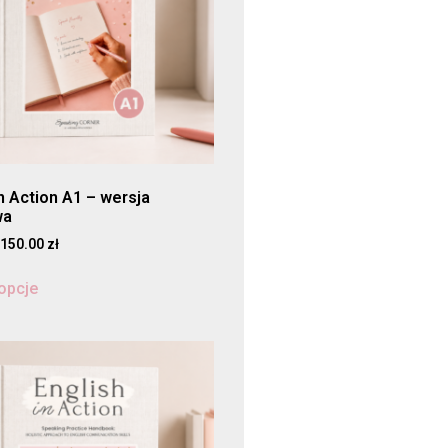
in Action A1 – wersja
wa
150.00
zł
opcje