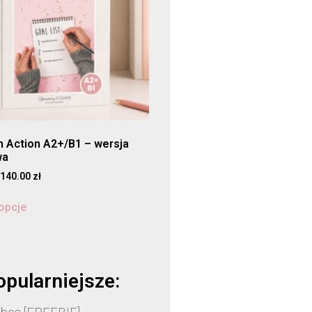
in Action A2+/B1 – wersja
wa
140.00
zł
opcje
opularniejsze: