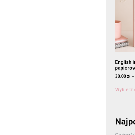
English 
papiero
30.00
zł
–
Wybierz 
Najp