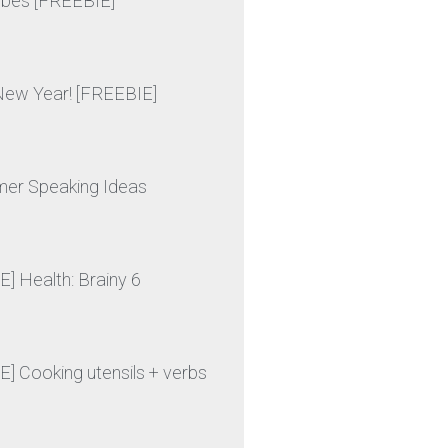
ibes [FREEBIE]
ew Year! [FREEBIE]
er Speaking Ideas
] Health: Brainy 6
] Cooking utensils + verbs