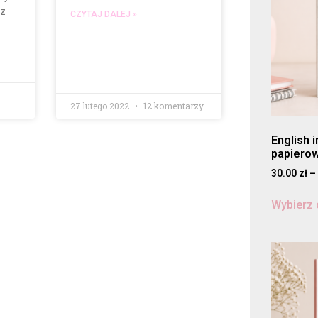
az
CZYTAJ DALEJ »
27 lutego 2022
12 komentarzy
English 
papiero
30.00
zł
–
Wybierz 