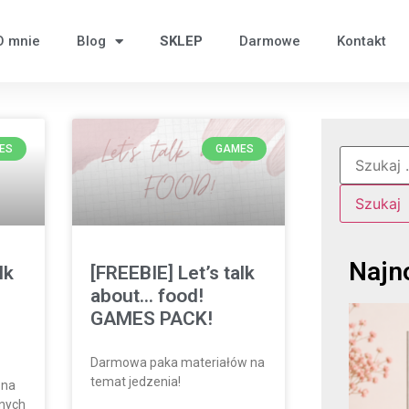
O mnie
Blog
SKLEP
Darmowe
Kontakt
ES
GAMES
Najn
lk
[FREEBIE] Let’s talk
about… food!
GAMES PACK!
Darmowa paka materiałów na
temat jedzenia!
 na
nych