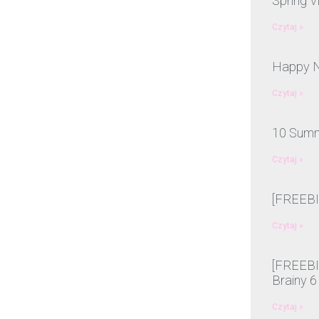
Spring V
Czytaj »
Happy N
Czytaj »
10 Summ
Czytaj »
[FREEBIE
Czytaj »
[FREEBIE
Brainy 6
Czytaj »