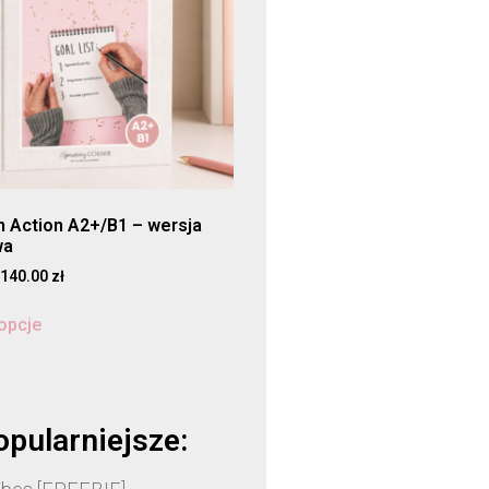
in Action A2+/B1 – wersja
wa
140.00
zł
opcje
opularniejsze: