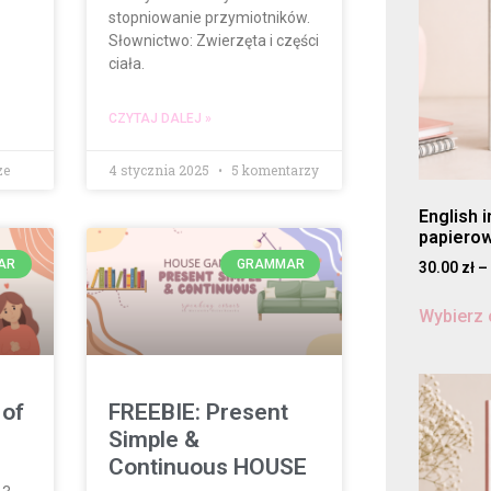
stopniowanie przymiotników.
Słownictwo: Zwierzęta i części
ciała.
CZYTAJ DALEJ »
ze
4 stycznia 2025
5 komentarzy
English 
papiero
AR
GRAMMAR
30.00
zł
–
Wybierz 
 of
FREEBIE: Present
Simple &
Continuous HOUSE