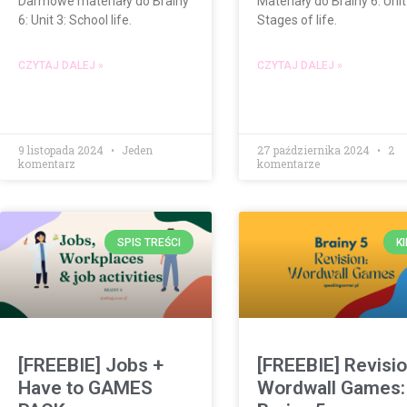
Darmowe materiały do Brainy
Materiały do Brainy 6. Unit
6: Unit 3: School life.
Stages of life.
CZYTAJ DALEJ »
CZYTAJ DALEJ »
9 listopada 2024
Jeden
27 października 2024
2
komentarz
komentarze
SPIS TREŚCI
K
[FREEBIE] Jobs +
[FREEBIE] Revisi
Have to GAMES
Wordwall Games: