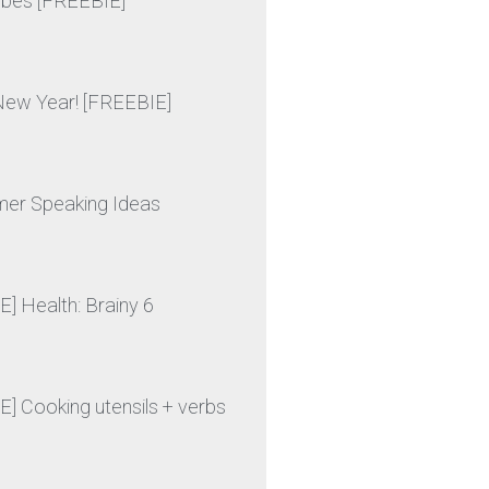
ibes [FREEBIE]
ew Year! [FREEBIE]
er Speaking Ideas
] Health: Brainy 6
] Cooking utensils + verbs