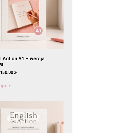
in Action A1 – wersja
wa
150.00
zł
opcje