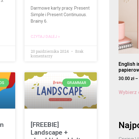
 3.
Darmowe karty pracy. Present
Simple i Present Continuous.
Brainy 6.
CZYTAJ DALEJ »
20 października 2024
Brak
komentarzy
English 
papiero
30.00
zł
–
IDS
GRAMMAR
Wybierz 
Najp
on
[FREEBIE]
Landscape +