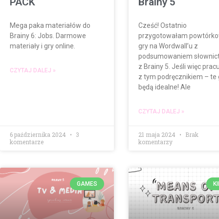
PACK
Brainy 5
Mega paka materiałów do
Cześć! Ostatnio
Brainy 6: Jobs. Darmowe
przygotowałam powtórk
materiały i gry online.
gry na Wordwall’u z
podsumowaniem słownic
z Brainy 5. Jeśli więc prac
CZYTAJ DALEJ »
z tym podręcznikiem – te 
będą idealne! Ale
CZYTAJ DALEJ »
6 października 2024
3
21 maja 2024
Brak
komentarze
komentarzy
GAMES
K