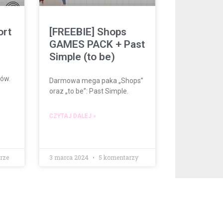
ort
[FREEBIE] Shops
GAMES PACK + Past
Simple (to be)
ków.
Darmowa mega paka „Shops”
oraz „to be”: Past Simple.
CZYTAJ DALEJ »
rze
3 marca 2024
5 komentarzy