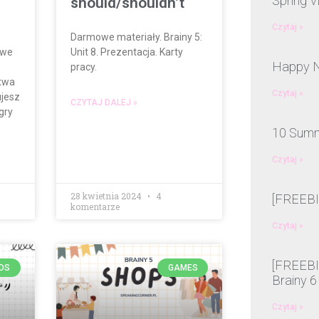
Spring V
should/shouldn’t
Czytaj »
Darmowe materiały. Brainy 5:
owe
Unit 8. Prezentacja. Karty
Happy N
pracy.
twa
Czytaj »
ujesz
CZYTAJ DALEJ »
gry
10 Summ
Czytaj »
28 kwietnia 2024
4
[FREEBIE
komentarze
Czytaj »
[FREEBIE
IDS
GAMES
Brainy 6
Czytaj »