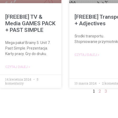
[FREEBIE] TV &
[FREEBIE] Transp
Media GAMES PACK
+ Adjectives
+ PAST SIMPLE
Środki transportu.
Stopniowanie przymiotni
Mega paka! Brainy 5: Unit 7.
Past Simple. Prezentacja.
Karty pracy. Gry do druku.
CZYTAJ DALEJ »
CZYTAJ DALEJ »
14 kwietnia 2024
5
komentarzy
10 marca 2024
2 komenta
1
2
3