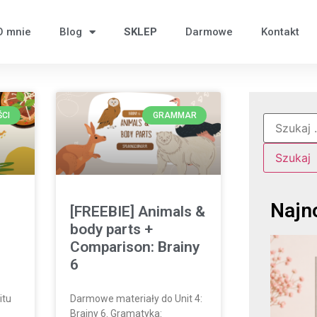
O mnie
Blog
SKLEP
Darmowe
Kontakt
ŚCI
GRAMMAR
Najn
[FREEBIE] Animals &
t
body parts +
Comparison: Brainy
6
itu
Darmowe materiały do Unit 4:
Brainy 6. Gramatyka: