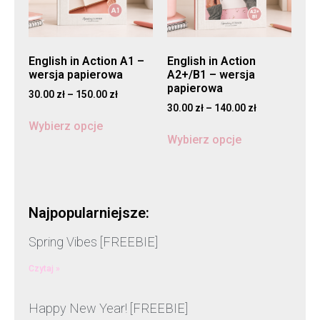
English in Action A1 –
English in Action
wersja papierowa
A2+/B1 – wersja
papierowa
30.00
zł
–
150.00
zł
30.00
zł
–
140.00
zł
Wybierz opcje
Wybierz opcje
Najpopularniejsze:
Spring Vibes [FREEBIE]
Czytaj »
Happy New Year! [FREEBIE]