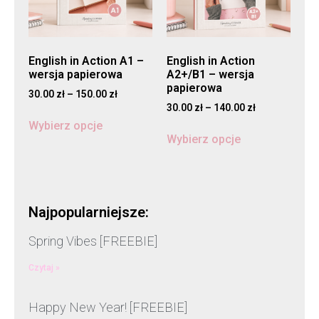
English in Action A1 –
English in Action
wersja papierowa
A2+/B1 – wersja
papierowa
30.00
zł
–
150.00
zł
30.00
zł
–
140.00
zł
Wybierz opcje
Wybierz opcje
Najpopularniejsze:
Spring Vibes [FREEBIE]
Czytaj »
Happy New Year! [FREEBIE]