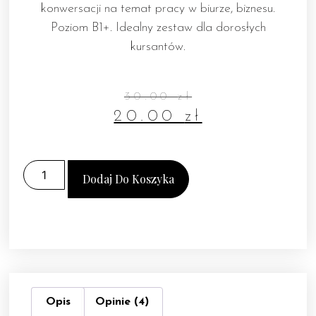
konwersacji na temat pracy w biurze, biznesu.
Poziom B1+. Idealny zestaw dla dorosłych
kursantów.
30.00
zł
20.00
zł
Dodaj Do Koszyka
Opis
Opinie (4)