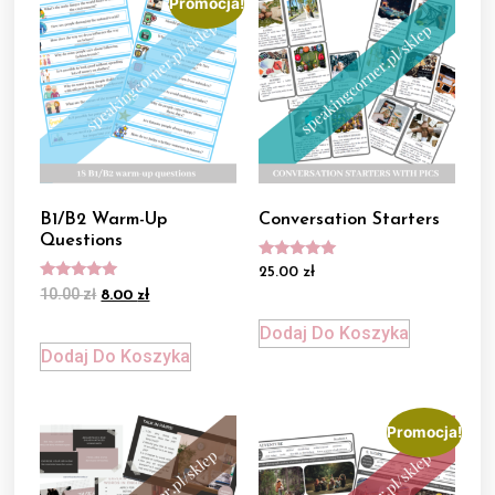
Promocja!
B1/B2 Warm-Up
Conversation Starters
Questions
Oceniono
25.00
zł
5.00
Oceniono
10.00
zł
8.00
zł
na 5
5.00
na 5
Dodaj Do Koszyka
Dodaj Do Koszyka
Promocja!