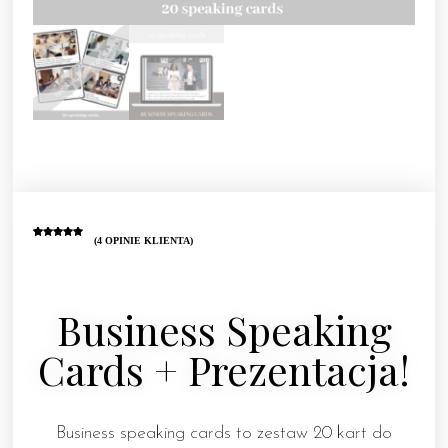
(
4
OPINIE KLIENTA)
Oceniony
4
5.00
na 5
na
podstawie
ocen
klientów
Business Speaking
Cards + Prezentacja!
Business speaking cards to zestaw 20 kart do