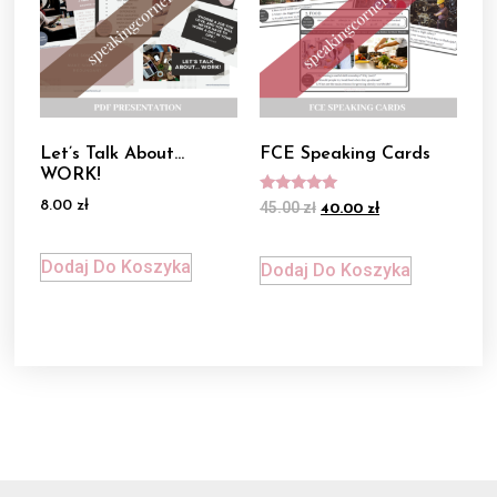
Let’s Talk About…
FCE Speaking Cards
WORK!
Oceniono
8.00
zł
45.00
zł
40.00
zł
5.00
na 5
Dodaj Do Koszyka
Dodaj Do Koszyka