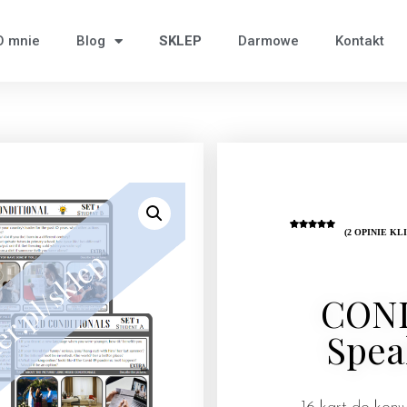
O mnie
Blog
SKLEP
Darmowe
Kontakt
(
2
OPINIE KL
Oceniony
2
5.00
na 5
na
podstawie
ocen
klientów
CON
Spea