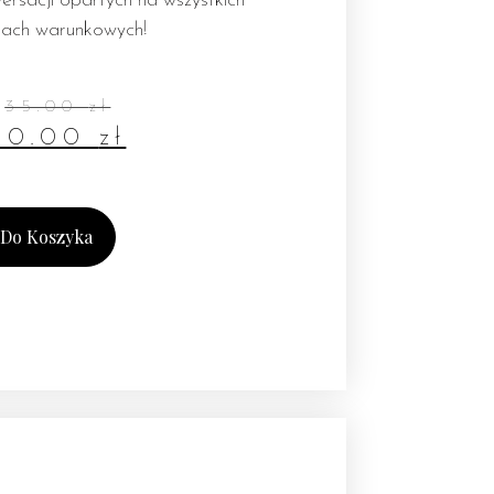
ersacji opartych na wszystkich
bach warunkowych!
35.00
zł
30.00
zł
 Do Koszyka