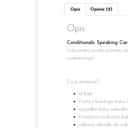
Opis
Opinie (2)
Opis
Conditionals Speaking Ca
Udowodnij swoim uczniom, że
codziennego!
Co w zestawie?
16 kart
2 sety z każdego trybu 
wszystkie tryby warunk
4 zadania na każdej kar
ciekawe obrazki do wyk