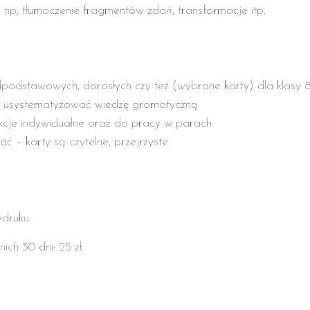
np, tłumaczenie fragmentów zdań, transformacje itp.
dpodstawowych, dorosłych czy też (wybrane karty) dla klasy 
cą usystematyzować wiedzę gramatyczną
cje indywidualne oraz do pracy w parach
ć – karty są czytelne, przejrzyste
druku.
ich 30 dni: 25 zł.