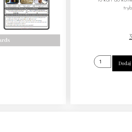
16 kart do konw
try
Dodaj