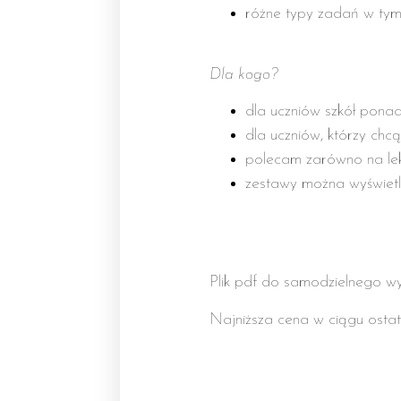
różne typy zadań w tym 
Dla kogo?
dla uczniów szkół pona
dla uczniów, którzy ch
polecam zarówno na lek
zestawy można wyświetla
Plik pdf do samodzielnego wy
Najniższa cena w ciągu ostatn