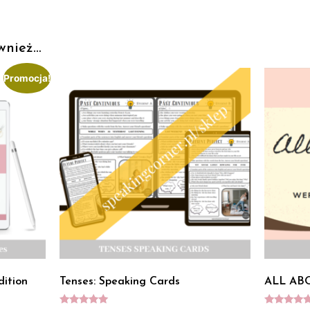
wnież…
Promocja!
dition
Tenses: Speaking Cards
ALL AB