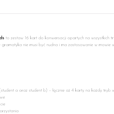
rds
to zestaw 16 kart do konwersacji opartych na wszystkich 
 gramatyka nie musi być nudna i ma zastosowanie w mowie w 
(student a oraz student b) – łącznie aż 4 karty na każdy tryb
owe
cie
orzystania