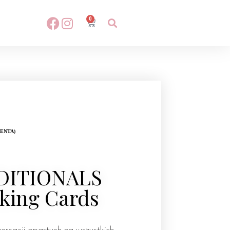
0
IENTA)
DITIONALS
king Cards