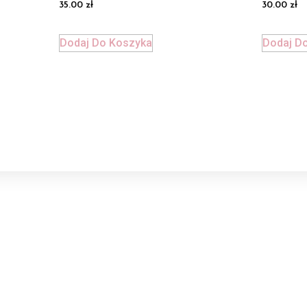
Oceniono
Oceniono
35.00
zł
30.00
zł
5.00
4.75
na 5
na 5
Dodaj Do Koszyka
Dodaj D