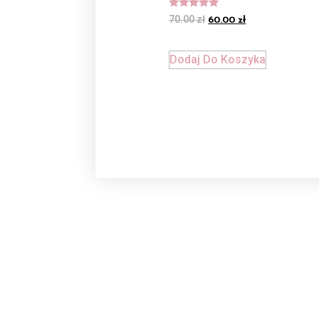
Oceniono
70.00
zł
60.00
zł
5.00
na 5
Dodaj Do Koszyka