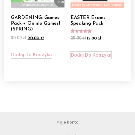
GARDENING: Games
EASTER Exams
Pack + Online Games!
Speaking Pack
(SPRING)
Oceniono
30.00
zł
25.00
zł
20.00
zł
15.00
zł
5.00
na 5
Dodaj Do Koszyka
Dodaj Do Koszyka
Moje konto