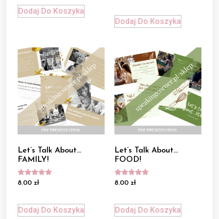
na 5
Dodaj Do Koszyka
Dodaj Do Koszyka
Let’s Talk About…
Let’s Talk About…
FAMILY!
FOOD!
Oceniono
Oceniono
8.00
zł
8.00
zł
5.00
5.00
na 5
na 5
Dodaj Do Koszyka
Dodaj Do Koszyka