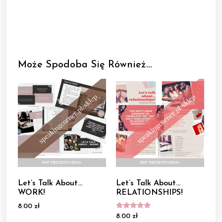
Może Spodoba Się Również…
Let’s Talk About…
Let’s Talk About…
WORK!
RELATIONSHIPS!
8.00
zł
Oceniono
8.00
zł
5.00