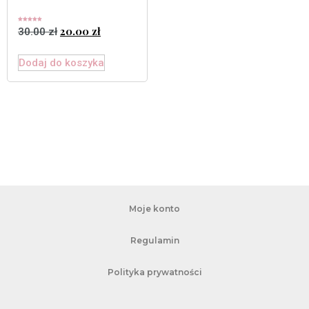
Oceniono
20.00
zł
30.00
zł
5.00
na 5
Dodaj do koszyka
Moje konto
Regulamin
Polityka prywatności