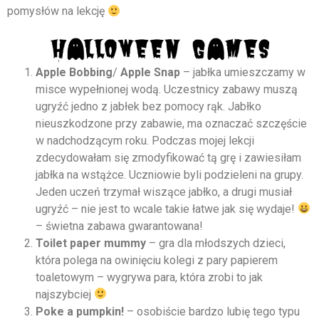
pomysłów na lekcję
Apple Bobbing
/
Apple Snap
– jabłka umieszczamy w
misce wypełnionej wodą. Uczestnicy zabawy muszą
ugryźć jedno z jabłek bez pomocy rąk. Jabłko
nieuszkodzone przy zabawie, ma oznaczać szczęście
w nadchodzącym roku. Podczas mojej lekcji
zdecydowałam się zmodyfikować tą grę i zawiesiłam
jabłka na wstążce. Uczniowie byli podzieleni na grupy.
Jeden uczeń trzymał wiszące jabłko, a drugi musiał
ugryźć – nie jest to wcale takie łatwe jak się wydaje!
– świetna zabawa gwarantowana!
Toilet paper mummy
– gra dla młodszych dzieci,
która polega na owinięciu kolegi z pary papierem
toaletowym – wygrywa para, która zrobi to jak
najszybciej
Poke a pumpkin!
– osobiście bardzo lubię tego typu