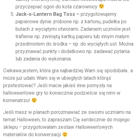
przyczepiać ogon do kota czarownicy
Jack-o-Lantern Bag Toss –
przygotowujemy
papierowe dynie zrobione np. z kartonu, pudełka po
butach z wyciętymi otworami. Zadaniem uczniów jest
trafienie np. zwiniętą kartką papieru lub innym małym
przedmiotem do środka – np. do wyciętych ust. Można
przyznawać punkty i dodatkowo np. zadawać pytania
lub zadania do wykonania.
Ciekawa jestem, która gra najbardziej Wam się spodobała.. a
może już udało Wam się w ubiegłych latach którąś
przetestować? Jeśli macie jakieś inne pomysły na
halloween’owe gry to koniecznie podzielcie się nimi w
komenatrzu!
Jeśli masz w planach porozmawiać ze swoimi uczniami na
temat Halloween, to zapraszam Cię serdecznie do mojego
sklepu – przygotowałam zestaw Halloween’owych
materiałów do konwersacji