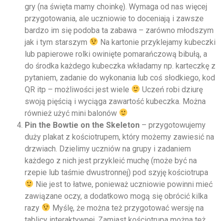
gry (na święta mamy choinkę). Wymaga od nas więcej
przygotowania, ale uczniowie to doceniają i zawsze
bardzo im się podoba ta zabawa – zarówno młodszym
jak i tym starszym
Na kartonie przyklejamy kubeczki
lub papierowe rolki owinięte pomarańczową bibułą, a
do środka każdego kubeczka wkładamy np. karteczkę z
pytaniem, zadanie do wykonania lub coś słodkiego, kod
QR itp – możliwości jest wiele
Uczeń robi dziurę
swoją pięścią i wyciąga zawartość kubeczka. Można
również użyć mini balonów
Pin the Bowtie on the Skeleton
– przygotowujemy
duży plakat z kościotrupem, który możemy zawiesić na
drzwiach. Dzielimy uczniów na grupy i zadaniem
każdego z nich jest przykleić muchę (może być na
rzepie lub taśmie dwustronnej) pod szyję kościotrupa
Nie jest to łatwe, ponieważ uczniowie powinni mieć
zawiązane oczy, a dodatkowo mogą się obrócić kilka
razy
Myślę, że można też przygotować wersję na
tablicy interaktywnej. Zamiast kościotrupa można też