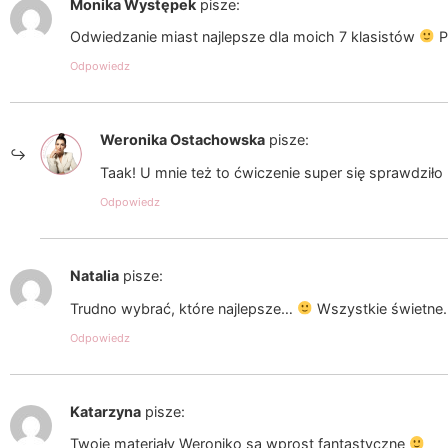
Monika Występek
pisze:
Odwiedzanie miast najlepsze dla moich 7 klasistów
P
Odpowiedz
Weronika Ostachowska
pisze:
Taak! U mnie też to ćwiczenie super się sprawdziło
Odpowiedz
Natalia
pisze:
Trudno wybrać, które najlepsze…
Wszystkie świetne…
Odpowiedz
Katarzyna
pisze:
Twoje materiały Weroniko są wprost fantastyczne