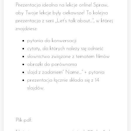
Prezentacja idealna na lekcje online! Spraw,
aby Twoje lekcje były ciekawsze! To kolejna
prezentacja z serii „Let’s talk about…”, w której
znajdziesz:
pytania do konwersacji
cytaty, do których należy się odnieść
słownictwo związane z tematem filmów
obrazki do porównania
slajd z zadaniem” Name…” + pytania
prezentacja łącznie składa się z 14
slajdów.
Plik pdf.