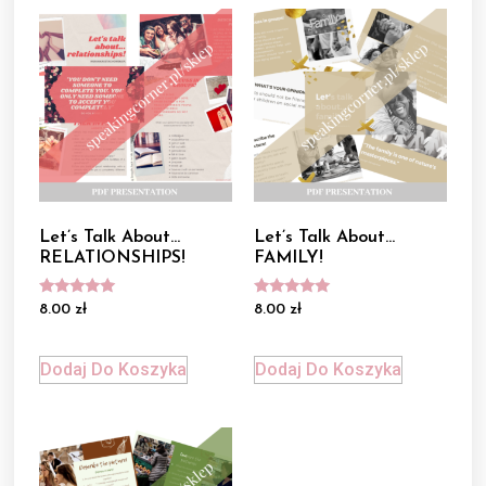
Let’s Talk About…
Let’s Talk About…
RELATIONSHIPS!
FAMILY!
Oceniono
Oceniono
8.00
zł
8.00
zł
5.00
5.00
na 5
na 5
Dodaj Do Koszyka
Dodaj Do Koszyka