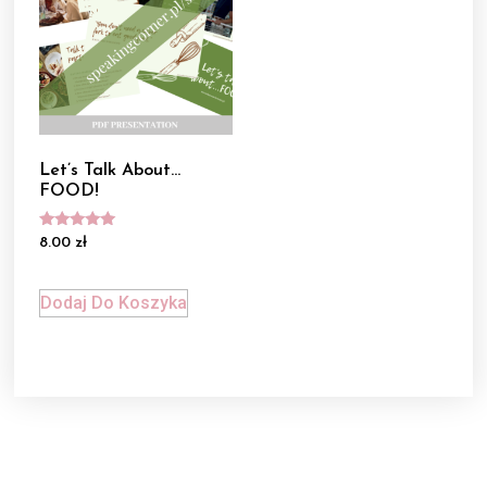
Let’s Talk About…
FOOD!
Oceniono
8.00
zł
5.00
na 5
Dodaj Do Koszyka