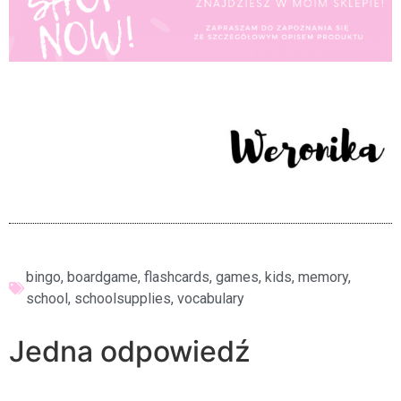
bingo
,
boardgame
,
flashcards
,
games
,
kids
,
memory
,
school
,
schoolsupplies
,
vocabulary
Jedna odpowiedź